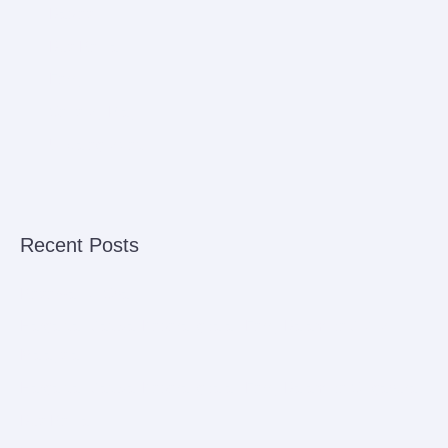
Babies
Bus Rental
Ferry
Sensory Play
Uncategorized
Recent Posts
Reservation Spa
Harga dan Jadwal Keberangkatan Ferry Batam ke Johor
Malaysia
Harga dan Jadwal Keberangkatan Ferry Batam ke Singapura
Bus Rental