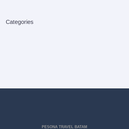
How to improve venenatis ultrices nulla
Categories
Babies
Bus Rental
Ferry
Sensory Play
Uncategorized
PESONA TRAVEL BATAM