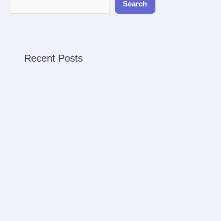
Search
Recent Posts
Reservation Spa
Harga dan Jadwal Keberangkatan Ferry Batam ke
Johor Malaysia
Harga dan Jadwal Keberangkatan Ferry Batam ke
Singapura
Bus Rental
How to improve venenatis ultrices nulla